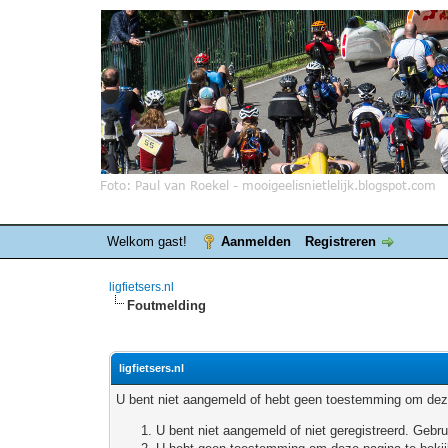
Welkom gast!
Aanmelden
Registreren
ligfietsers.nl
Foutmelding
ligfietsers.nl
U bent niet aangemeld of hebt geen toestemming om deze
U bent niet aangemeld of niet geregistreerd. Geb