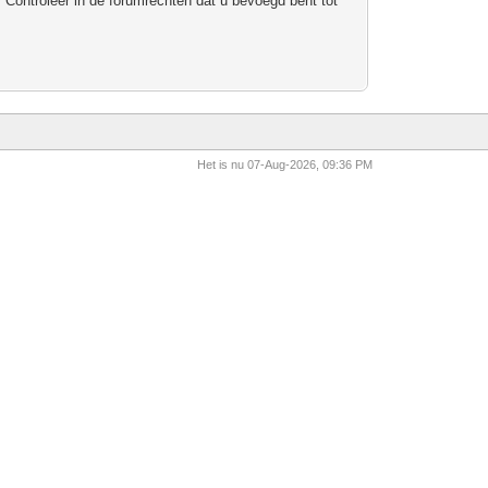
 Controleer in de forumrechten dat u bevoegd bent tot
Het is nu 07-Aug-2026, 09:36 PM