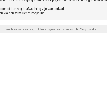
n. Probeert u toegang te krijgen tot pagina's die u niet zou mogen bekijken?
er, of kan nog in afwachting zijn van activatie.
n via een formulier of koppeling.
n
Berichten van vandaag
Alles als gelezen markeren
RSS-syndicatie