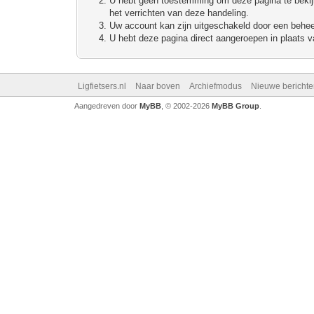
U hebt geen toestemming om deze pagina te bekijke
het verrichten van deze handeling.
Uw account kan zijn uitgeschakeld door een beheerd
U hebt deze pagina direct aangeroepen in plaats va
Ligfietsers.nl
Naar boven
Archiefmodus
Nieuwe berichte
Aangedreven door
MyBB
, © 2002-2026
MyBB Group
.