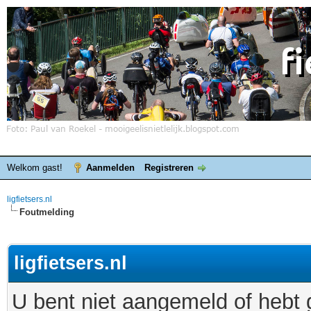
Welkom gast!
Aanmelden
Registreren
ligfietsers.nl
Foutmelding
ligfietsers.nl
U bent niet aangemeld of hebt