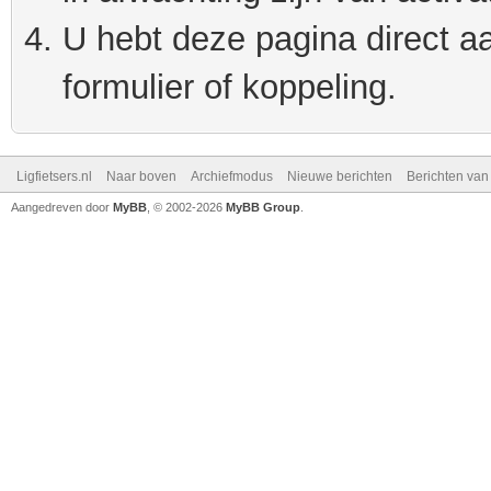
U hebt deze pagina direct a
formulier of koppeling.
Ligfietsers.nl
Naar boven
Archiefmodus
Nieuwe berichten
Berichten va
Aangedreven door
MyBB
, © 2002-2026
MyBB Group
.