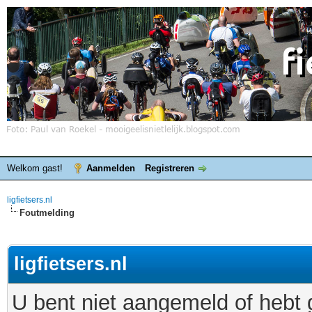
Welkom gast!
Aanmelden
Registreren
ligfietsers.nl
Foutmelding
ligfietsers.nl
U bent niet aangemeld of hebt