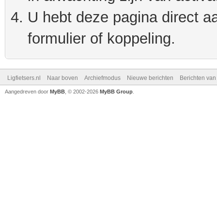
U hebt deze pagina direct a
formulier of koppeling.
Ligfietsers.nl
Naar boven
Archiefmodus
Nieuwe berichten
Berichten va
Aangedreven door
MyBB
, © 2002-2026
MyBB Group
.