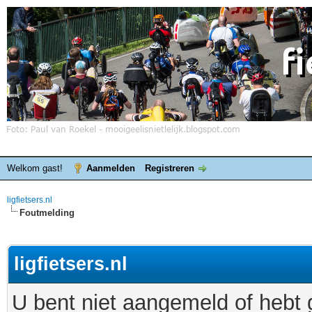
Welkom gast!
Aanmelden
Registreren
ligfietsers.nl
Foutmelding
ligfietsers.nl
U bent niet aangemeld of hebt