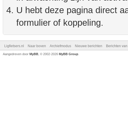
U hebt deze pagina direct a
formulier of koppeling.
Ligfietsers.nl
Naar boven
Archiefmodus
Nieuwe berichten
Berichten va
Aangedreven door
MyBB
, © 2002-2026
MyBB Group
.