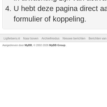
U hebt deze pagina direct a
formulier of koppeling.
Ligfietsers.nl
Naar boven
Archiefmodus
Nieuwe berichten
Berichten va
Aangedreven door
MyBB
, © 2002-2026
MyBB Group
.