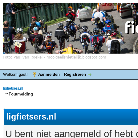
Welkom gast!
Aanmelden
Registreren
ligfietsers.nl
Foutmelding
ligfietsers.nl
U bent niet aangemeld of hebt