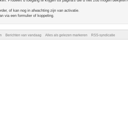
n. Probeert u toegang te krijgen tot pagina's die u niet zou mogen bekijken?
er, of kan nog in afwachting zijn van activatie.
n via een formulier of koppeling.
n
Berichten van vandaag
Alles als gelezen markeren
RSS-syndicatie