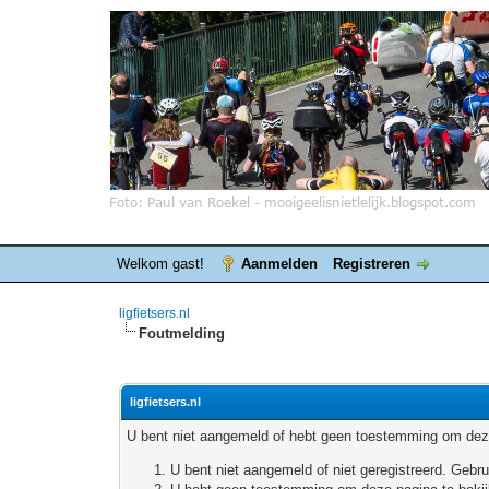
Welkom gast!
Aanmelden
Registreren
ligfietsers.nl
Foutmelding
ligfietsers.nl
U bent niet aangemeld of hebt geen toestemming om deze
U bent niet aangemeld of niet geregistreerd. Geb