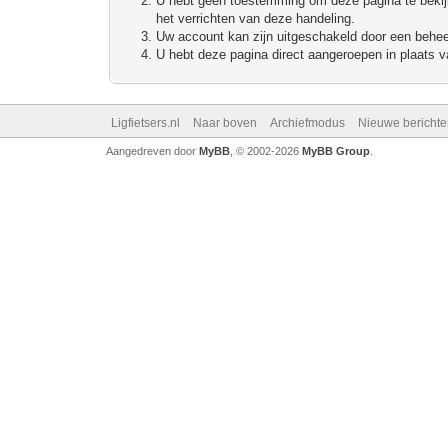
U hebt geen toestemming om deze pagina te bekijke
het verrichten van deze handeling.
Uw account kan zijn uitgeschakeld door een beheerd
U hebt deze pagina direct aangeroepen in plaats va
Ligfietsers.nl
Naar boven
Archiefmodus
Nieuwe berichte
Aangedreven door
MyBB
, © 2002-2026
MyBB Group
.