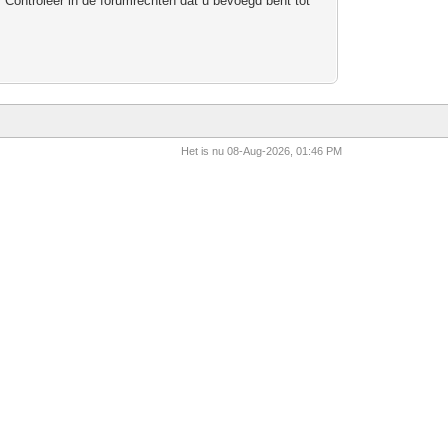
 Controleer in de forumrechten dat u bevoegd bent tot
Het is nu 08-Aug-2026, 01:46 PM