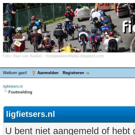
Welkom gast!
Aanmelden
Registreren
ligfietsers.nl
Foutmelding
ligfietsers.nl
U bent niet aangemeld of hebt