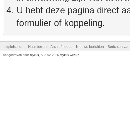
U hebt deze pagina direct a
formulier of koppeling.
Ligfietsers.nl
Naar boven
Archiefmodus
Nieuwe berichten
Berichten va
Aangedreven door
MyBB
, © 2002-2026
MyBB Group
.