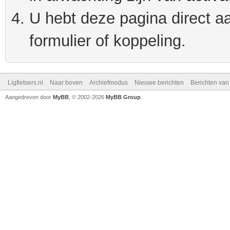
U hebt deze pagina direct a
formulier of koppeling.
Ligfietsers.nl
Naar boven
Archiefmodus
Nieuwe berichten
Berichten va
Aangedreven door
MyBB
, © 2002-2026
MyBB Group
.