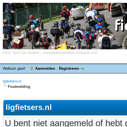
Welkom gast!
Aanmelden
Registreren
ligfietsers.nl
Foutmelding
ligfietsers.nl
U bent niet aangemeld of hebt