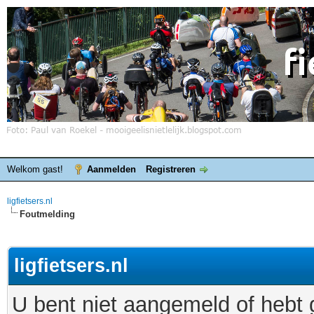
Welkom gast!
Aanmelden
Registreren
ligfietsers.nl
Foutmelding
ligfietsers.nl
U bent niet aangemeld of hebt