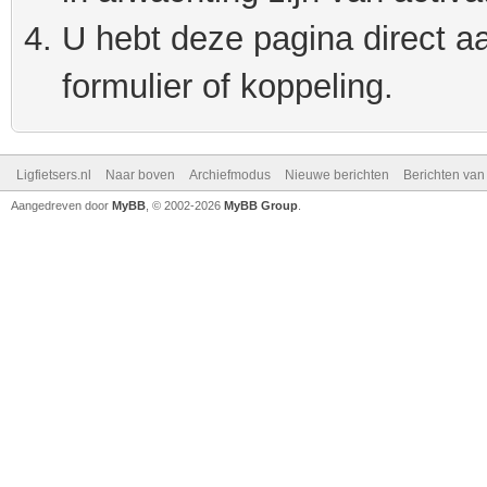
U hebt deze pagina direct a
formulier of koppeling.
Ligfietsers.nl
Naar boven
Archiefmodus
Nieuwe berichten
Berichten va
Aangedreven door
MyBB
, © 2002-2026
MyBB Group
.