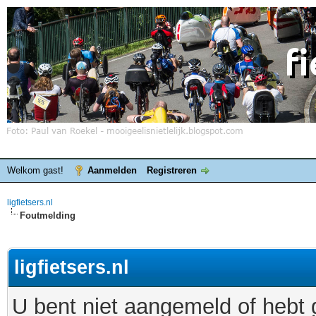
Welkom gast!
Aanmelden
Registreren
ligfietsers.nl
Foutmelding
ligfietsers.nl
U bent niet aangemeld of hebt