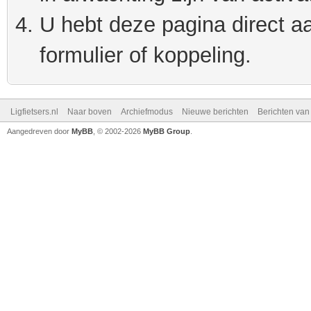
U hebt deze pagina direct a
formulier of koppeling.
Ligfietsers.nl
Naar boven
Archiefmodus
Nieuwe berichten
Berichten va
Aangedreven door
MyBB
, © 2002-2026
MyBB Group
.