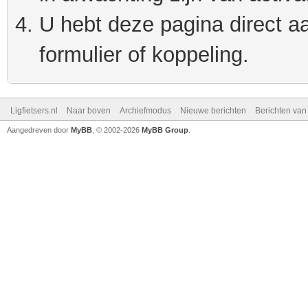
U hebt deze pagina direct a
formulier of koppeling.
Ligfietsers.nl
Naar boven
Archiefmodus
Nieuwe berichten
Berichten va
Aangedreven door
MyBB
, © 2002-2026
MyBB Group
.