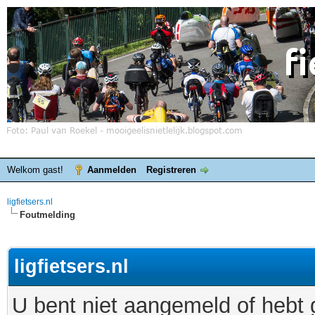
Welkom gast!
Aanmelden
Registreren
ligfietsers.nl
Foutmelding
ligfietsers.nl
U bent niet aangemeld of hebt