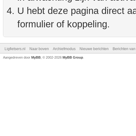
U hebt deze pagina direct a
formulier of koppeling.
Ligfietsers.nl
Naar boven
Archiefmodus
Nieuwe berichten
Berichten va
Aangedreven door
MyBB
, © 2002-2026
MyBB Group
.