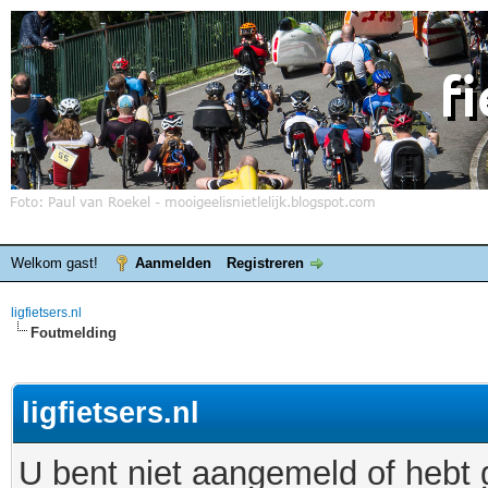
Welkom gast!
Aanmelden
Registreren
ligfietsers.nl
Foutmelding
ligfietsers.nl
U bent niet aangemeld of hebt