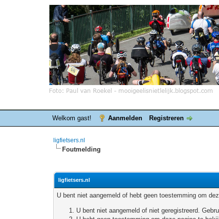
Welkom gast!
Aanmelden
Registreren
ligfietsers.nl
Foutmelding
ligfietsers.nl
U bent niet aangemeld of hebt geen toestemming om deze
U bent niet aangemeld of niet geregistreerd. Geb