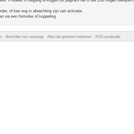
n. Probeert u toegang te krijgen tot pagina's die u niet zou mogen bekijken?
er, of kan nog in afwachting zijn van activatie.
n via een formulier of koppeling.
n
Berichten van vandaag
Alles als gelezen markeren
RSS-syndicatie