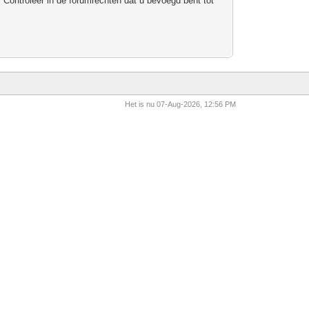
 Controleer in de forumrechten dat u bevoegd bent tot
Het is nu 07-Aug-2026, 12:56 PM