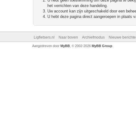
U hebt geen toestemming om deze pagina te bekijke
het verrichten van deze handeling.
Uw account kan zijn uitgeschakeld door een beheerd
U hebt deze pagina direct aangeroepen in plaats va
Ligfietsers.nl
Naar boven
Archiefmodus
Nieuwe berichte
Aangedreven door
MyBB
, © 2002-2026
MyBB Group
.