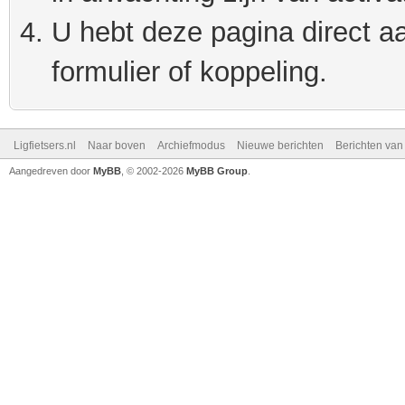
U hebt deze pagina direct a
formulier of koppeling.
Ligfietsers.nl
Naar boven
Archiefmodus
Nieuwe berichten
Berichten va
Aangedreven door
MyBB
, © 2002-2026
MyBB Group
.