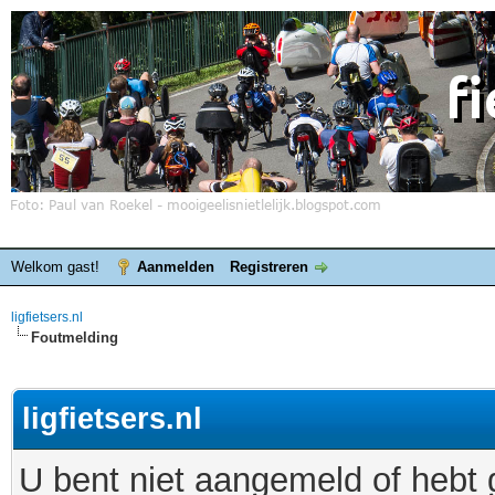
Welkom gast!
Aanmelden
Registreren
ligfietsers.nl
Foutmelding
ligfietsers.nl
U bent niet aangemeld of hebt