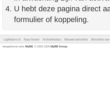
U hebt deze pagina direct a
formulier of koppeling.
Ligfietsers.nl
Naar boven
Archiefmodus
Nieuwe berichten
Berichten va
Aangedreven door
MyBB
, © 2002-2026
MyBB Group
.