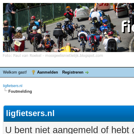
Welkom gast!
Aanmelden
Registreren
ligfietsers.nl
Foutmelding
ligfietsers.nl
U bent niet aangemeld of hebt