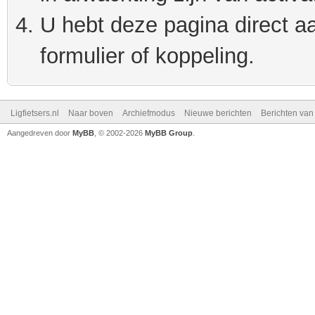
U hebt deze pagina direct a
formulier of koppeling.
Ligfietsers.nl
Naar boven
Archiefmodus
Nieuwe berichten
Berichten va
Aangedreven door
MyBB
, © 2002-2026
MyBB Group
.