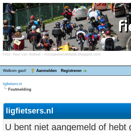
Welkom gast!
Aanmelden
Registreren
ligfietsers.nl
Foutmelding
ligfietsers.nl
U bent niet aangemeld of hebt