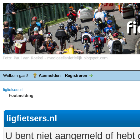
Welkom gast!
Aanmelden
Registreren
ligfietsers.nl
Foutmelding
ligfietsers.nl
U bent niet aangemeld of hebt