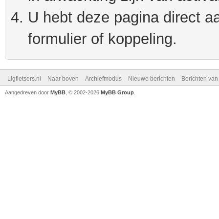
U hebt deze pagina direct a
formulier of koppeling.
Ligfietsers.nl
Naar boven
Archiefmodus
Nieuwe berichten
Berichten va
Aangedreven door
MyBB
, © 2002-2026
MyBB Group
.