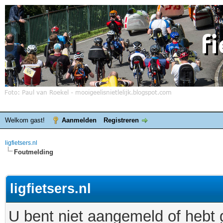
Welkom gast!
Aanmelden
Registreren
ligfietsers.nl
Foutmelding
ligfietsers.nl
U bent niet aangemeld of hebt