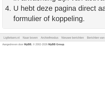
U hebt deze pagina direct a
formulier of koppeling.
Ligfietsers.nl
Naar boven
Archiefmodus
Nieuwe berichten
Berichten va
Aangedreven door
MyBB
, © 2002-2026
MyBB Group
.