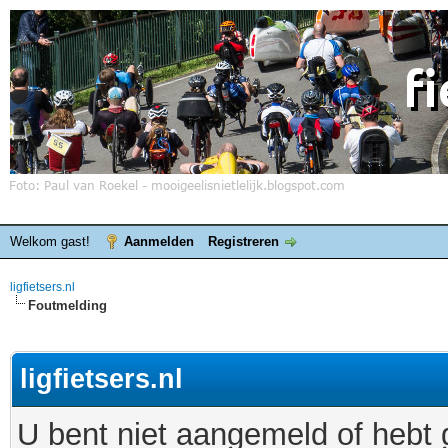
Welkom gast!
Aanmelden
Registreren
ligfietsers.nl
Foutmelding
ligfietsers.nl
U bent niet aangemeld of hebt