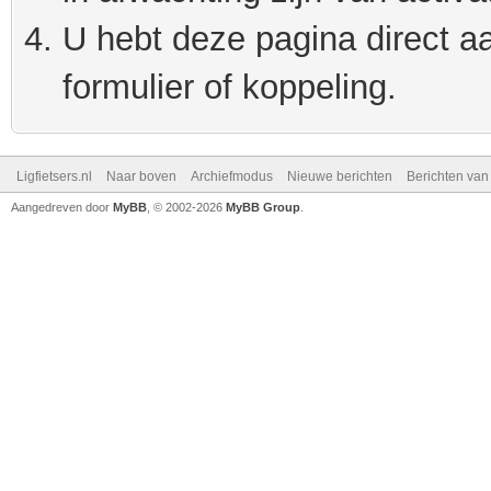
U hebt deze pagina direct a
formulier of koppeling.
Ligfietsers.nl
Naar boven
Archiefmodus
Nieuwe berichten
Berichten va
Aangedreven door
MyBB
, © 2002-2026
MyBB Group
.