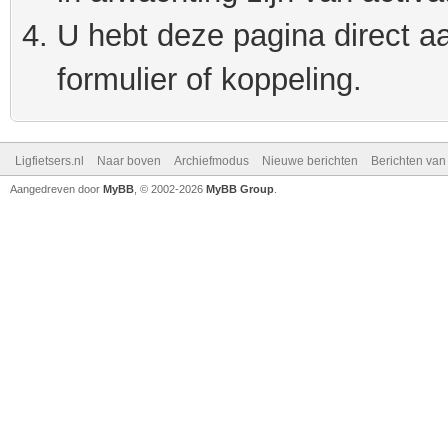
U hebt deze pagina direct a
formulier of koppeling.
Ligfietsers.nl
Naar boven
Archiefmodus
Nieuwe berichten
Berichten va
Aangedreven door
MyBB
, © 2002-2026
MyBB Group
.