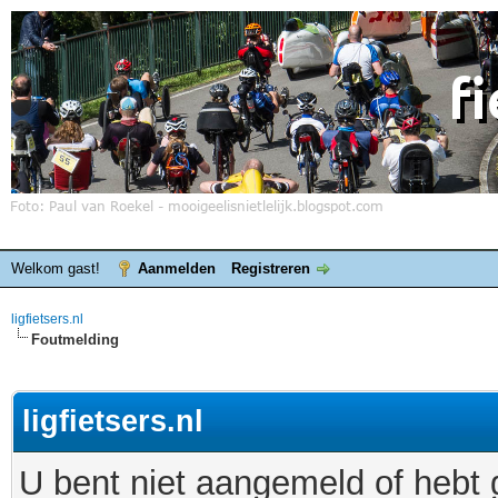
Welkom gast!
Aanmelden
Registreren
ligfietsers.nl
Foutmelding
ligfietsers.nl
U bent niet aangemeld of hebt