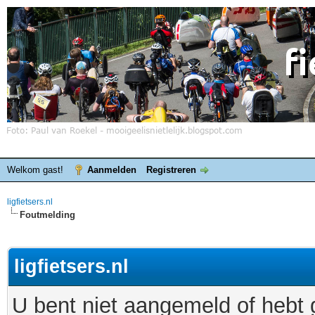
Welkom gast!
Aanmelden
Registreren
ligfietsers.nl
Foutmelding
ligfietsers.nl
U bent niet aangemeld of hebt