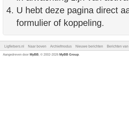
U hebt deze pagina direct a
formulier of koppeling.
Ligfietsers.nl
Naar boven
Archiefmodus
Nieuwe berichten
Berichten va
Aangedreven door
MyBB
, © 2002-2026
MyBB Group
.