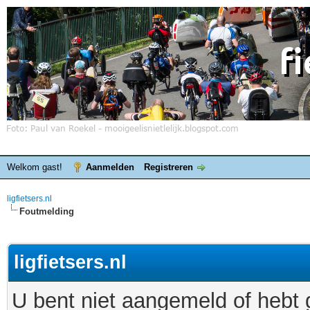
Welkom gast!
Aanmelden
Registreren
ligfietsers.nl
Foutmelding
ligfietsers.nl
U bent niet aangemeld of hebt