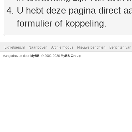
U hebt deze pagina direct a
formulier of koppeling.
Ligfietsers.nl
Naar boven
Archiefmodus
Nieuwe berichten
Berichten va
Aangedreven door
MyBB
, © 2002-2026
MyBB Group
.