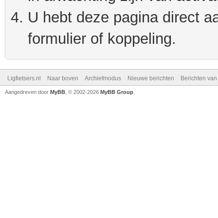
U hebt deze pagina direct a
formulier of koppeling.
Ligfietsers.nl
Naar boven
Archiefmodus
Nieuwe berichten
Berichten va
Aangedreven door
MyBB
, © 2002-2026
MyBB Group
.