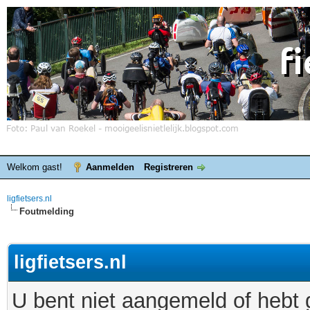
Welkom gast!
Aanmelden
Registreren
ligfietsers.nl
Foutmelding
ligfietsers.nl
U bent niet aangemeld of hebt