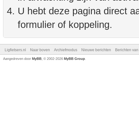
U hebt deze pagina direct a
formulier of koppeling.
Ligfietsers.nl
Naar boven
Archiefmodus
Nieuwe berichten
Berichten va
Aangedreven door
MyBB
, © 2002-2026
MyBB Group
.