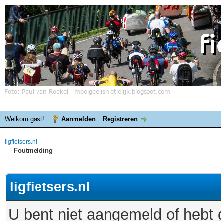
Welkom gast!
Aanmelden
Registreren
ligfietsers.nl
Foutmelding
ligfietsers.nl
U bent niet aangemeld of hebt