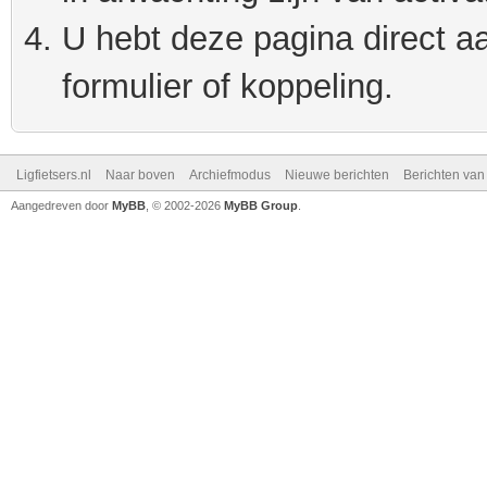
U hebt deze pagina direct a
formulier of koppeling.
Ligfietsers.nl
Naar boven
Archiefmodus
Nieuwe berichten
Berichten va
Aangedreven door
MyBB
, © 2002-2026
MyBB Group
.