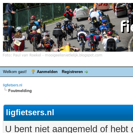
Welkom gast!
Aanmelden
Registreren
ligfietsers.nl
Foutmelding
ligfietsers.nl
U bent niet aangemeld of hebt