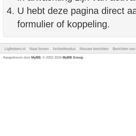
U hebt deze pagina direct a
formulier of koppeling.
Ligfietsers.nl
Naar boven
Archiefmodus
Nieuwe berichten
Berichten va
Aangedreven door
MyBB
, © 2002-2026
MyBB Group
.