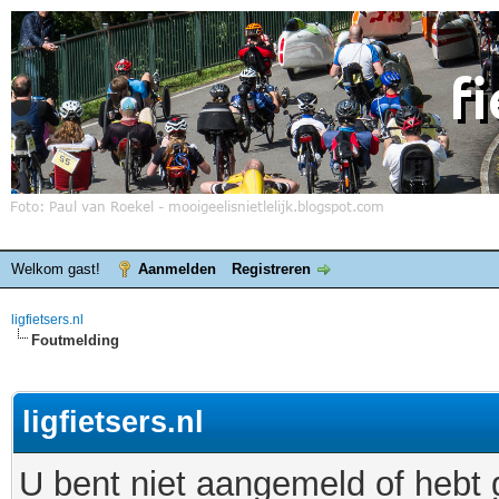
Welkom gast!
Aanmelden
Registreren
ligfietsers.nl
Foutmelding
ligfietsers.nl
U bent niet aangemeld of hebt