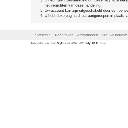
U hebt geen toestemming om deze pagina te bekijke
het verrichten van deze handeling.
Uw account kan zijn uitgeschakeld door een beheerd
U hebt deze pagina direct aangeroepen in plaats va
Ligfietsers.nl
Naar boven
Archiefmodus
Nieuwe berichte
Aangedreven door
MyBB
, © 2002-2026
MyBB Group
.