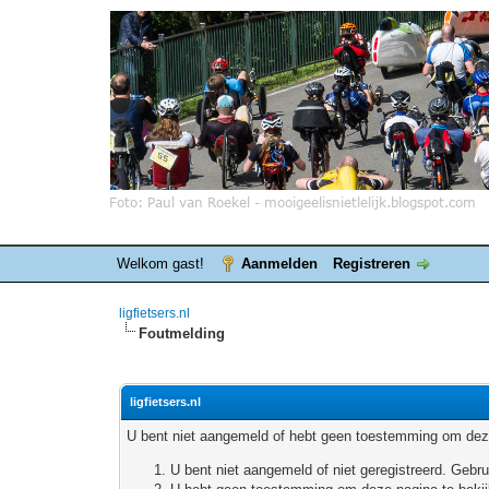
Welkom gast!
Aanmelden
Registreren
ligfietsers.nl
Foutmelding
ligfietsers.nl
U bent niet aangemeld of hebt geen toestemming om deze
U bent niet aangemeld of niet geregistreerd. Geb