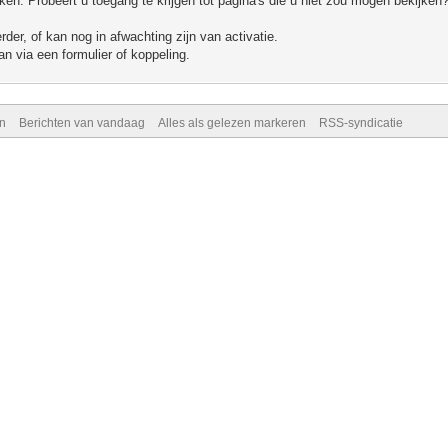
n. Probeert u toegang te krijgen tot pagina's die u niet zou mogen bekijken?
er, of kan nog in afwachting zijn van activatie.
n via een formulier of koppeling.
n
Berichten van vandaag
Alles als gelezen markeren
RSS-syndicatie