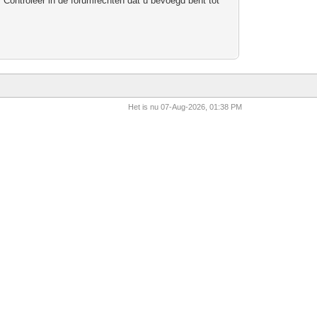
 Controleer in de forumrechten dat u bevoegd bent tot
Het is nu 07-Aug-2026, 01:38 PM