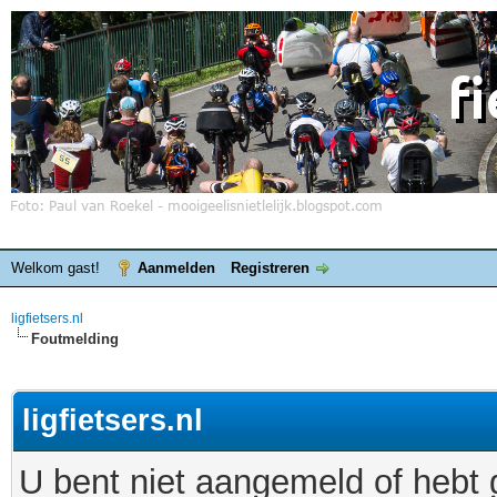
Welkom gast!
Aanmelden
Registreren
ligfietsers.nl
Foutmelding
ligfietsers.nl
U bent niet aangemeld of hebt