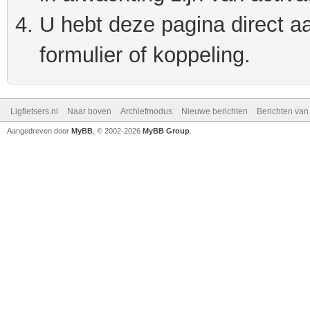
U hebt deze pagina direct a
formulier of koppeling.
Ligfietsers.nl
Naar boven
Archiefmodus
Nieuwe berichten
Berichten va
Aangedreven door
MyBB
, © 2002-2026
MyBB Group
.