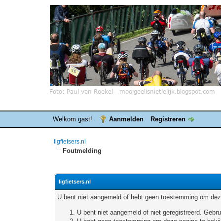
Welkom gast!
Aanmelden
Registreren
ligfietsers.nl
Foutmelding
ligfietsers.nl
U bent niet aangemeld of hebt geen toestemming om deze
U bent niet aangemeld of niet geregistreerd. Geb