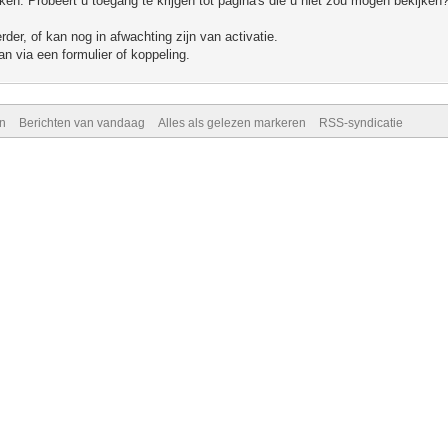
n. Probeert u toegang te krijgen tot pagina's die u niet zou mogen bekijken?
er, of kan nog in afwachting zijn van activatie.
n via een formulier of koppeling.
n
Berichten van vandaag
Alles als gelezen markeren
RSS-syndicatie