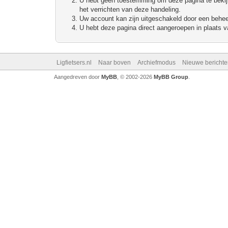
U hebt geen toestemming om deze pagina te bekijke
het verrichten van deze handeling.
Uw account kan zijn uitgeschakeld door een beheerd
U hebt deze pagina direct aangeroepen in plaats va
Ligfietsers.nl
Naar boven
Archiefmodus
Nieuwe berichte
Aangedreven door
MyBB
, © 2002-2026
MyBB Group
.