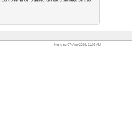
 Controleer in de forumrechten dat u bevoegd bent tot
Het is nu 07-Aug-2026, 11:05 AM