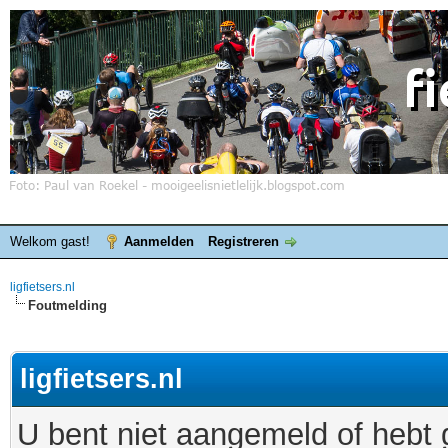
Welkom gast!
Aanmelden
Registreren
ligfietsers.nl
Foutmelding
ligfietsers.nl
U bent niet aangemeld of hebt