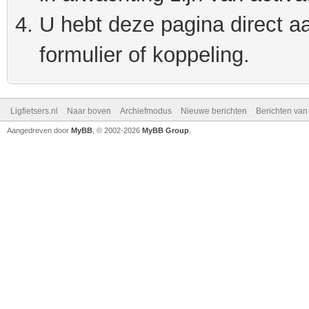
U hebt deze pagina direct a
formulier of koppeling.
Ligfietsers.nl
Naar boven
Archiefmodus
Nieuwe berichten
Berichten va
Aangedreven door
MyBB
, © 2002-2026
MyBB Group
.