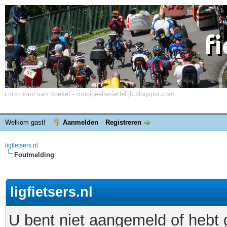
Welkom gast!
Aanmelden
Registreren
ligfietsers.nl
Foutmelding
ligfietsers.nl
U bent niet aangemeld of hebt