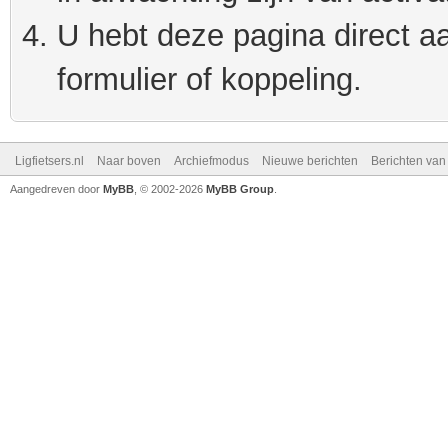
U hebt deze pagina direct a
formulier of koppeling.
Ligfietsers.nl
Naar boven
Archiefmodus
Nieuwe berichten
Berichten va
Aangedreven door
MyBB
, © 2002-2026
MyBB Group
.