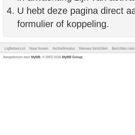
U hebt deze pagina direct a
formulier of koppeling.
Ligfietsers.nl
Naar boven
Archiefmodus
Nieuwe berichten
Berichten va
Aangedreven door
MyBB
, © 2002-2026
MyBB Group
.