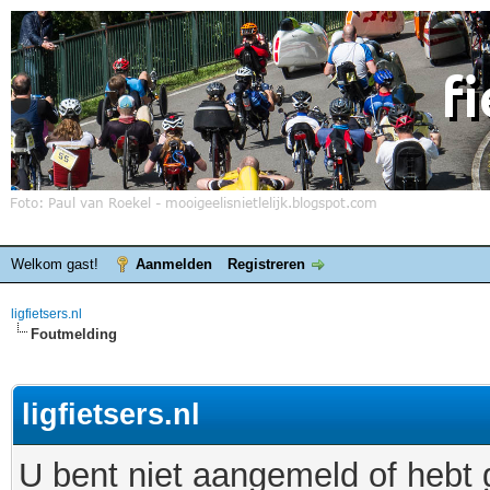
Welkom gast!
Aanmelden
Registreren
ligfietsers.nl
Foutmelding
ligfietsers.nl
U bent niet aangemeld of hebt