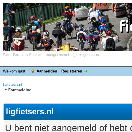
Welkom gast!
Aanmelden
Registreren
ligfietsers.nl
Foutmelding
ligfietsers.nl
U bent niet aangemeld of hebt