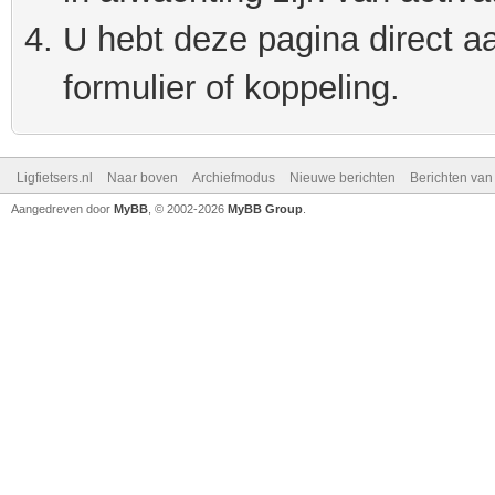
U hebt deze pagina direct a
formulier of koppeling.
Ligfietsers.nl
Naar boven
Archiefmodus
Nieuwe berichten
Berichten va
Aangedreven door
MyBB
, © 2002-2026
MyBB Group
.