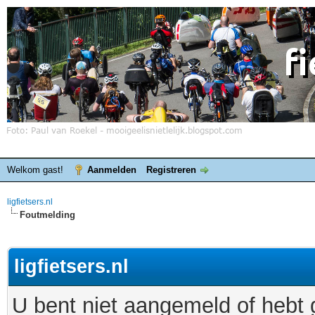
Welkom gast!
Aanmelden
Registreren
ligfietsers.nl
Foutmelding
ligfietsers.nl
U bent niet aangemeld of hebt