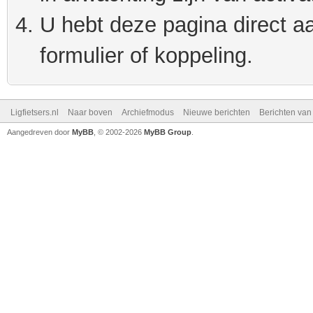
U hebt deze pagina direct a
formulier of koppeling.
Ligfietsers.nl
Naar boven
Archiefmodus
Nieuwe berichten
Berichten va
Aangedreven door
MyBB
, © 2002-2026
MyBB Group
.