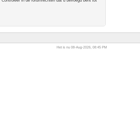
 Controleer in de forumrechten dat u bevoegd bent tot
Het is nu 08-Aug-2026, 08:45 PM