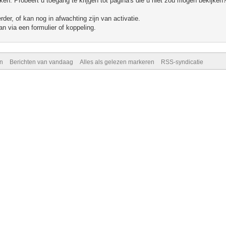
n. Probeert u toegang te krijgen tot pagina's die u niet zou mogen bekijken?
er, of kan nog in afwachting zijn van activatie.
n via een formulier of koppeling.
n
Berichten van vandaag
Alles als gelezen markeren
RSS-syndicatie