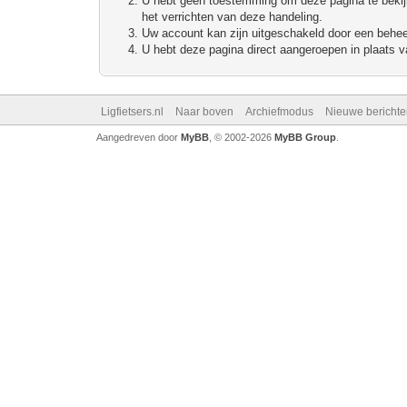
U hebt geen toestemming om deze pagina te bekijke
het verrichten van deze handeling.
Uw account kan zijn uitgeschakeld door een beheerd
U hebt deze pagina direct aangeroepen in plaats va
Ligfietsers.nl
Naar boven
Archiefmodus
Nieuwe berichte
Aangedreven door
MyBB
, © 2002-2026
MyBB Group
.