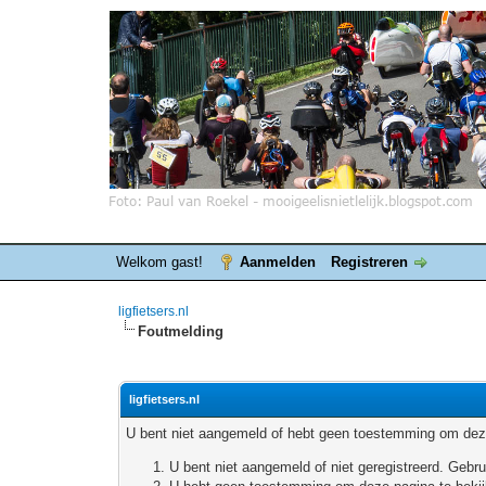
Welkom gast!
Aanmelden
Registreren
ligfietsers.nl
Foutmelding
ligfietsers.nl
U bent niet aangemeld of hebt geen toestemming om deze
U bent niet aangemeld of niet geregistreerd. Geb