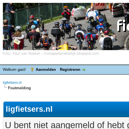
Welkom gast!
Aanmelden
Registreren
ligfietsers.nl
Foutmelding
ligfietsers.nl
U bent niet aangemeld of hebt