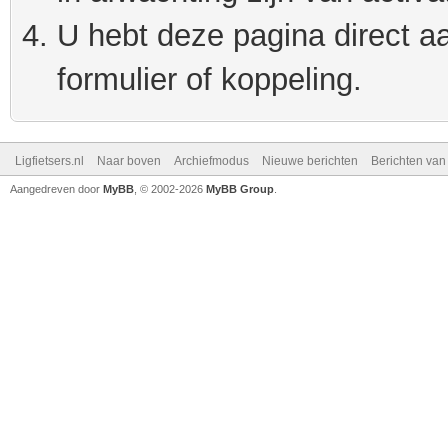
U hebt deze pagina direct a
formulier of koppeling.
Ligfietsers.nl
Naar boven
Archiefmodus
Nieuwe berichten
Berichten va
Aangedreven door
MyBB
, © 2002-2026
MyBB Group
.