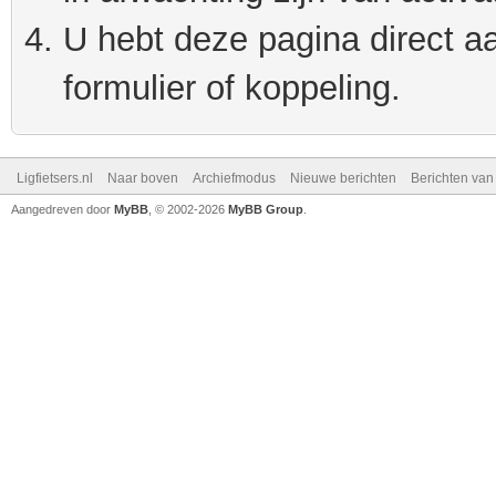
U hebt deze pagina direct a
formulier of koppeling.
Ligfietsers.nl
Naar boven
Archiefmodus
Nieuwe berichten
Berichten va
Aangedreven door
MyBB
, © 2002-2026
MyBB Group
.