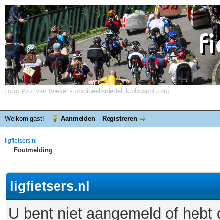
Welkom gast!
Aanmelden
Registreren
ligfietsers.nl
Foutmelding
ligfietsers.nl
U bent niet aangemeld of hebt