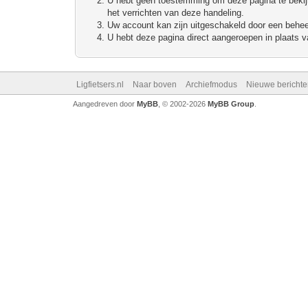
U hebt geen toestemming om deze pagina te bekijke
het verrichten van deze handeling.
Uw account kan zijn uitgeschakeld door een beheerd
U hebt deze pagina direct aangeroepen in plaats va
Ligfietsers.nl
Naar boven
Archiefmodus
Nieuwe berichte
Aangedreven door
MyBB
, © 2002-2026
MyBB Group
.