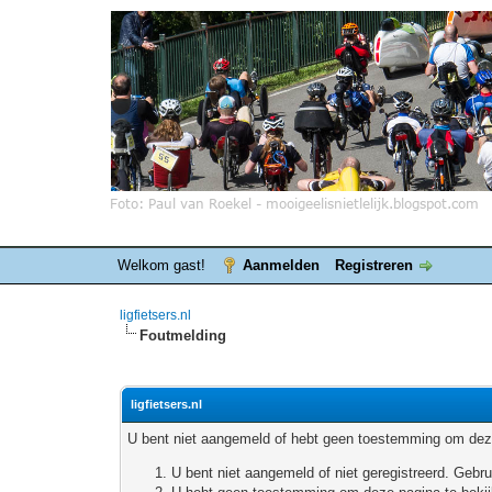
Welkom gast!
Aanmelden
Registreren
ligfietsers.nl
Foutmelding
ligfietsers.nl
U bent niet aangemeld of hebt geen toestemming om deze
U bent niet aangemeld of niet geregistreerd. Geb