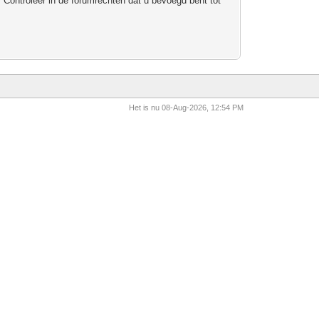
 Controleer in de forumrechten dat u bevoegd bent tot
Het is nu 08-Aug-2026, 12:54 PM