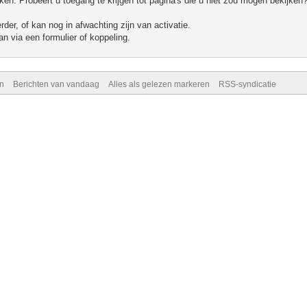
n. Probeert u toegang te krijgen tot pagina's die u niet zou mogen bekijken?
er, of kan nog in afwachting zijn van activatie.
n via een formulier of koppeling.
n
Berichten van vandaag
Alles als gelezen markeren
RSS-syndicatie