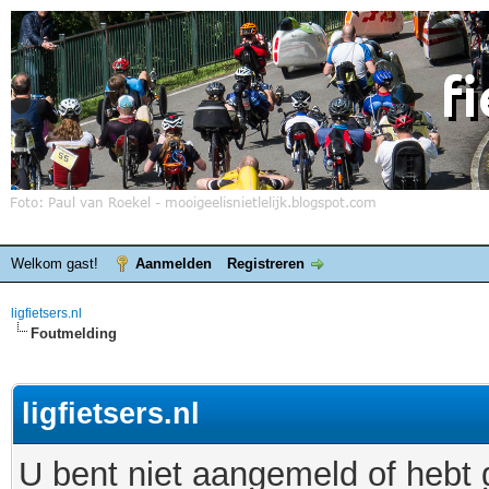
Welkom gast!
Aanmelden
Registreren
ligfietsers.nl
Foutmelding
ligfietsers.nl
U bent niet aangemeld of hebt