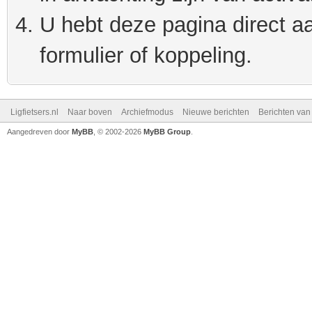
U hebt deze pagina direct a
formulier of koppeling.
Ligfietsers.nl
Naar boven
Archiefmodus
Nieuwe berichten
Berichten va
Aangedreven door
MyBB
, © 2002-2026
MyBB Group
.