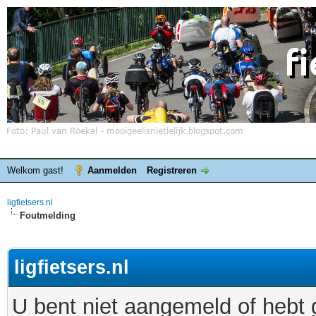
Welkom gast!
Aanmelden
Registreren
ligfietsers.nl
Foutmelding
ligfietsers.nl
U bent niet aangemeld of hebt