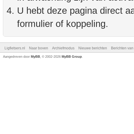
U hebt deze pagina direct a
formulier of koppeling.
Ligfietsers.nl
Naar boven
Archiefmodus
Nieuwe berichten
Berichten va
Aangedreven door
MyBB
, © 2002-2026
MyBB Group
.