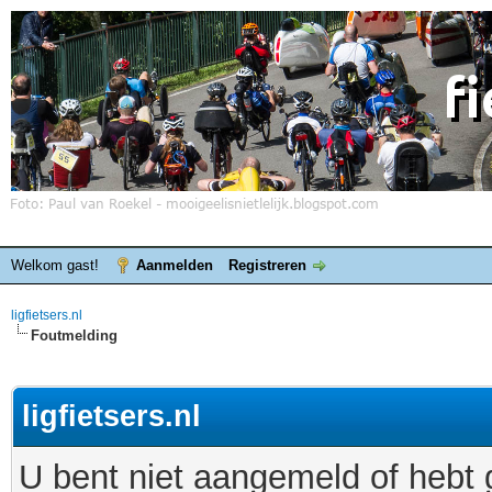
Welkom gast!
Aanmelden
Registreren
ligfietsers.nl
Foutmelding
ligfietsers.nl
U bent niet aangemeld of hebt