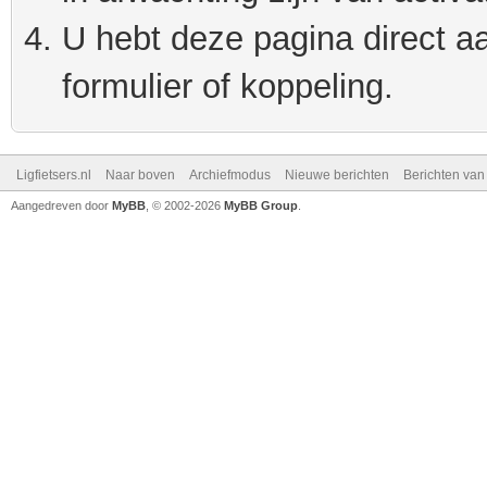
U hebt deze pagina direct a
formulier of koppeling.
Ligfietsers.nl
Naar boven
Archiefmodus
Nieuwe berichten
Berichten va
Aangedreven door
MyBB
, © 2002-2026
MyBB Group
.