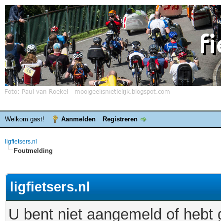
Welkom gast!
Aanmelden
Registreren
ligfietsers.nl
Foutmelding
ligfietsers.nl
U bent niet aangemeld of hebt