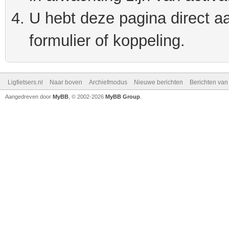
U hebt deze pagina direct a
formulier of koppeling.
Ligfietsers.nl
Naar boven
Archiefmodus
Nieuwe berichten
Berichten va
Aangedreven door
MyBB
, © 2002-2026
MyBB Group
.