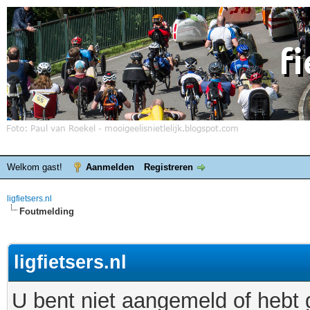
Welkom gast!
Aanmelden
Registreren
ligfietsers.nl
Foutmelding
ligfietsers.nl
U bent niet aangemeld of hebt