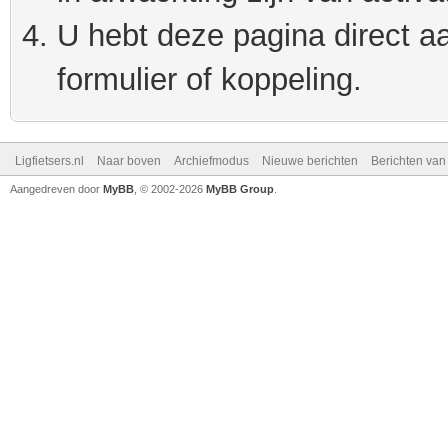
U hebt deze pagina direct a
formulier of koppeling.
Ligfietsers.nl
Naar boven
Archiefmodus
Nieuwe berichten
Berichten va
Aangedreven door
MyBB
, © 2002-2026
MyBB Group
.