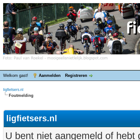
Welkom gast!
Aanmelden
Registreren
ligfietsers.nl
Foutmelding
ligfietsers.nl
U bent niet aangemeld of hebt