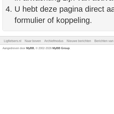
U hebt deze pagina direct a
formulier of koppeling.
Ligfietsers.nl
Naar boven
Archiefmodus
Nieuwe berichten
Berichten va
Aangedreven door
MyBB
, © 2002-2026
MyBB Group
.