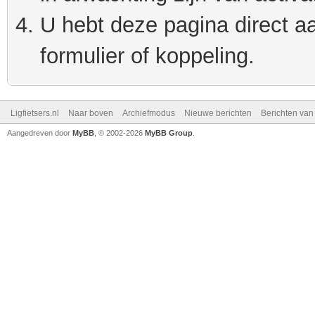
U hebt deze pagina direct a
formulier of koppeling.
Ligfietsers.nl
Naar boven
Archiefmodus
Nieuwe berichten
Berichten va
Aangedreven door
MyBB
, © 2002-2026
MyBB Group
.