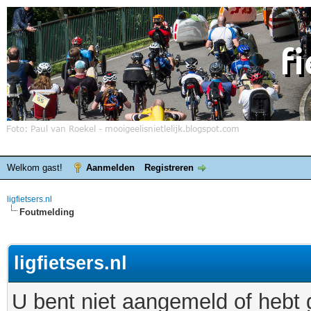
Welkom gast!
Aanmelden
Registreren
ligfietsers.nl
Foutmelding
ligfietsers.nl
U bent niet aangemeld of hebt