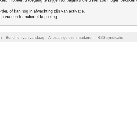
n. Probeert u toegang te krijgen tot pagina's die u niet zou mogen bekijken?
er, of kan nog in afwachting zijn van activatie.
n via een formulier of koppeling.
n
Berichten van vandaag
Alles als gelezen markeren
RSS-syndicatie