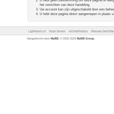
U hebt geen toestemming om deze pagina te bekijke
het verrichten van deze handeling.
Uw account kan zijn uitgeschakeld door een beheerd
U hebt deze pagina direct aangeroepen in plaats va
Ligfietsers.nl
Naar boven
Archiefmodus
Nieuwe berichte
Aangedreven door
MyBB
, © 2002-2026
MyBB Group
.