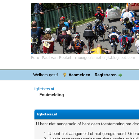
Welkom gast!
Aanmelden
Registreren
ligfietsers.nl
Foutmelding
ligfietsers.nl
U bent niet aangemeld of hebt geen toestemming om deze
U bent niet aangemeld of niet geregistreerd. Geb