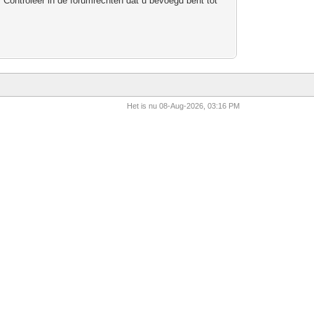
 Controleer in de forumrechten dat u bevoegd bent tot
Het is nu 08-Aug-2026, 03:16 PM