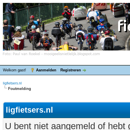
Welkom gast!
Aanmelden
Registreren
ligfietsers.nl
Foutmelding
ligfietsers.nl
U bent niet aangemeld of hebt