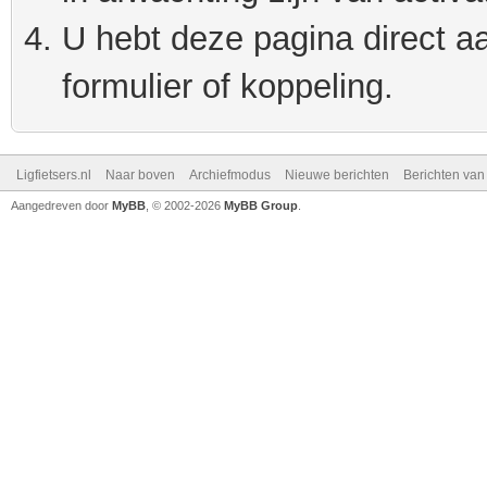
U hebt deze pagina direct a
formulier of koppeling.
Ligfietsers.nl
Naar boven
Archiefmodus
Nieuwe berichten
Berichten va
Aangedreven door
MyBB
, © 2002-2026
MyBB Group
.