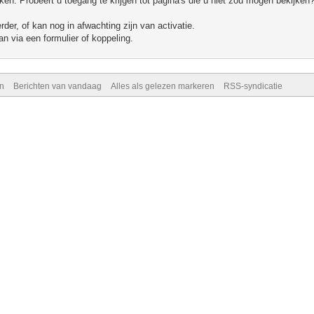
n. Probeert u toegang te krijgen tot pagina's die u niet zou mogen bekijken?
er, of kan nog in afwachting zijn van activatie.
n via een formulier of koppeling.
n
Berichten van vandaag
Alles als gelezen markeren
RSS-syndicatie