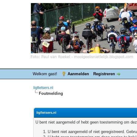
Welkom gast!
Aanmelden
Registreren
ligfietsers.nl
Foutmelding
ligfietsers.nl
U bent niet aangemeld of hebt geen toestemming om deze
U bent niet aangemeld of niet geregistreerd. Geb