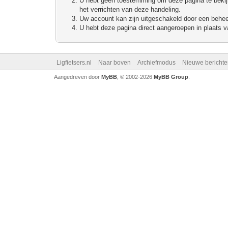
U hebt geen toestemming om deze pagina te bekijke
het verrichten van deze handeling.
Uw account kan zijn uitgeschakeld door een beheerd
U hebt deze pagina direct aangeroepen in plaats va
Ligfietsers.nl
Naar boven
Archiefmodus
Nieuwe berichte
Aangedreven door
MyBB
, © 2002-2026
MyBB Group
.