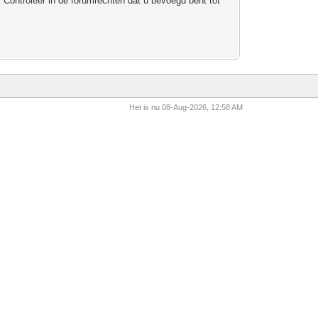
 Controleer in de forumrechten dat u bevoegd bent tot
Het is nu 08-Aug-2026, 12:58 AM