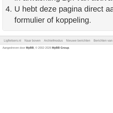
U hebt deze pagina direct a
formulier of koppeling.
Ligfietsers.nl
Naar boven
Archiefmodus
Nieuwe berichten
Berichten va
Aangedreven door
MyBB
, © 2002-2026
MyBB Group
.