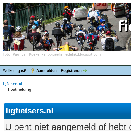
Welkom gast!
Aanmelden
Registreren
ligfietsers.nl
Foutmelding
ligfietsers.nl
U bent niet aangemeld of hebt