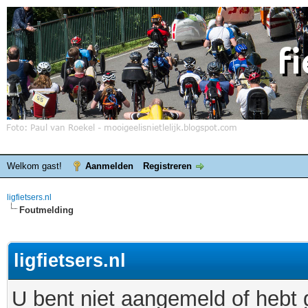
Welkom gast!
Aanmelden
Registreren
ligfietsers.nl
Foutmelding
ligfietsers.nl
U bent niet aangemeld of hebt