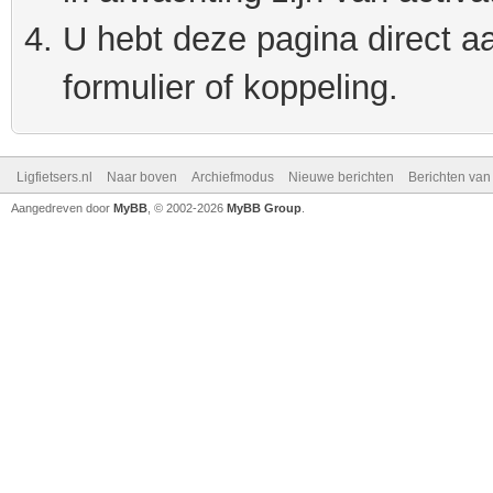
U hebt deze pagina direct a
formulier of koppeling.
Ligfietsers.nl
Naar boven
Archiefmodus
Nieuwe berichten
Berichten va
Aangedreven door
MyBB
, © 2002-2026
MyBB Group
.